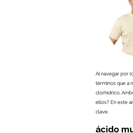
Al navegar por l
términos que a m
clorhídrico. Amb
ellos? En este a
clave.
ácido mu