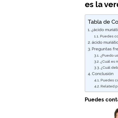
es la ve
Tabla de Co
¿ácido muriát
Puedes co
ácido muriáti
Preguntas fr
¿Puedo usa
¿Cuál es m
¿Cuál debo
Conclusión
Puedes co
Related p
Puedes cont