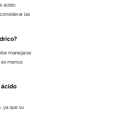
de ácido
considerar las
ídrico?
 debe manejarse
r, es menos
o ácido
s, ya que su