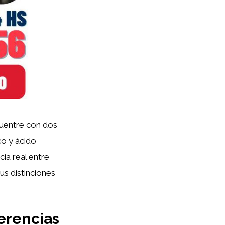
ncuentre con dos
co y ácido
ia real entre
us distinciones
ferencias