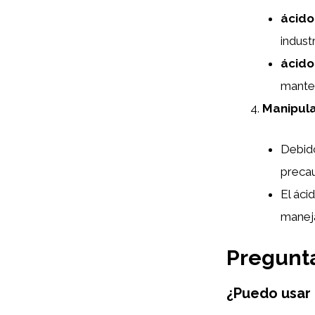
ácido
indust
ácido
manten
Manipula
Debido
precau
El áci
maneja
Pregunta
¿Puedo usar 