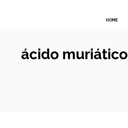
Skip
to
HOME
content
ácido muriático