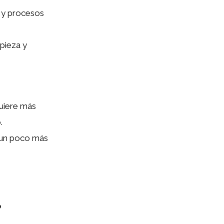
a y procesos
mpieza y
quiere más
.
r un poco más
?