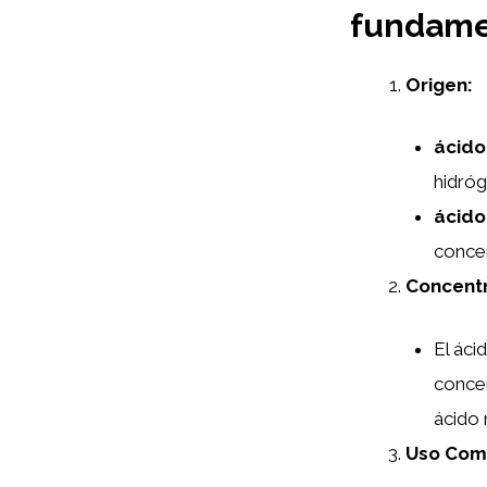
fundame
Origen:
ácido
hidróg
ácido
concen
Concentr
El áci
concen
ácido 
Uso Com