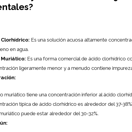
ntales?
 Clorhídrico:
Es una solución acuosa altamente concentra
eno en agua.
 Muriático:
Es una forma comercial de ácido clorhídrico c
tración ligeramente menor y a menudo contiene impurezas
ación:
do muriático tiene una concentración inferior al ácido clorhí
tración típica de ácido clorhídrico es alrededor del 37-38%
muriático puede estar alrededor del 30-32%.
ún: