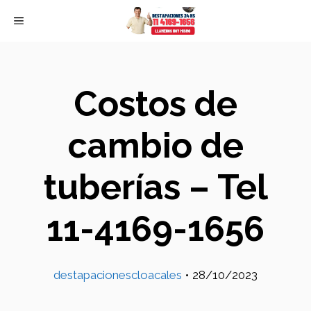
Skip
MENU
to
content
Costos de
cambio de
tuberías – Tel
11-4169-1656
destapacionescloacales
•
28/10/2023