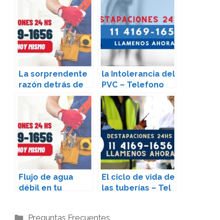
La sorprendente
la Intolerancia del
razón detrás de
PVC – Telefono
la sal en tu
11-4169-1656
inodoro –
Telefono 11-
4169-1656
Flujo de agua
El ciclo de vida de
débil en tu
las tuberías – Tel
inodoro razones y
11-4169-1656
soluciones-
Categories
Preguntas Frecuentes