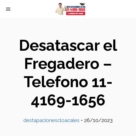
Skip
MENU
to
content
Desatascar el
Fregadero –
Telefono 11-
4169-1656
destapacionescloacales
•
26/10/2023