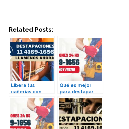
Related Posts:
Libera tus
Qué es mejor
cañerías con
para destapar
Ayudín Destapa
ácido muriático o
Cañería –
soda cáustica –
Telefono 11-
Telefono 11-
4169-1656
4169-1656