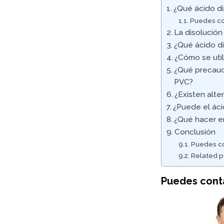
¿Qué ácido di
Puedes co
La disolución
¿Qué ácido d
¿Cómo se util
¿Qué precauci
PVC?
¿Existen alte
¿Puede el áci
¿Qué hacer en
Conclusión
Puedes co
Related p
Puedes cont