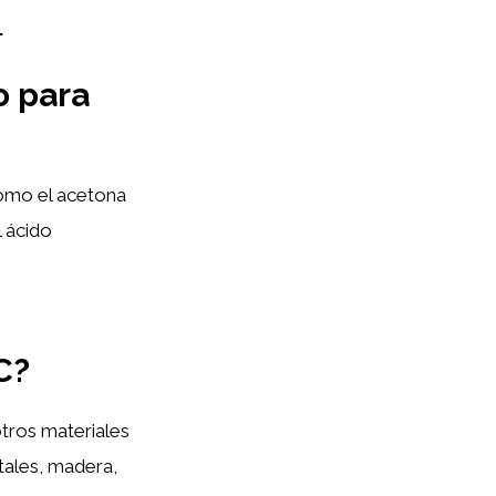
.
o para
como el acetona
l ácido
C?
otros materiales
tales, madera,