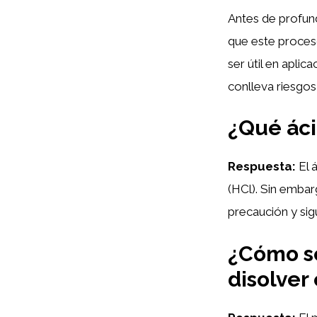
Antes de profund
que este proces
ser útil en apli
conlleva riesgos
¿Qué áci
Respuesta:
El 
(HCl). Sin embar
precaución y si
¿Cómo se
disolver