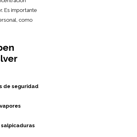
oncentración
r. Es importante
personal, como
ben
lver
as de seguridad
e vapores
r salpicaduras