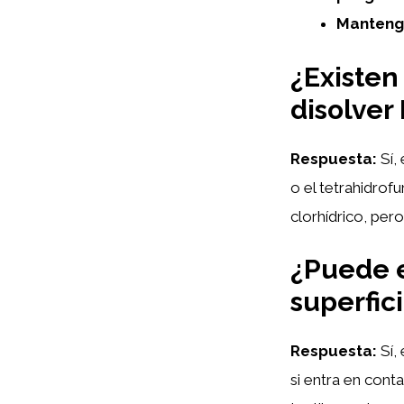
Mantenga
¿Existen 
disolver
Respuesta:
Sí,
o el tetrahidrof
clorhídrico, per
¿Puede e
superfic
Respuesta:
Sí,
si entra en cont