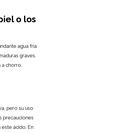
iel o los
undante agua fría
maduras graves.
a a chorro
va, pero su uso
las precauciones
 este ácido. En