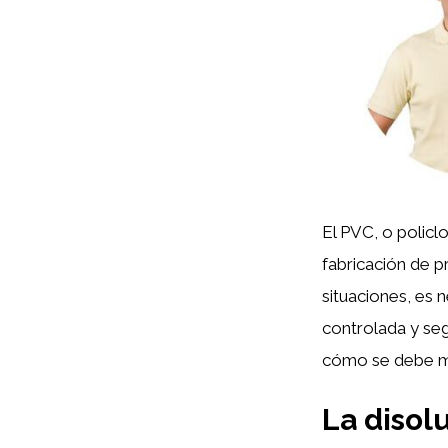
El PVC, o policlo
fabricación de p
situaciones, es
controlada y seg
cómo se debe ma
La disol