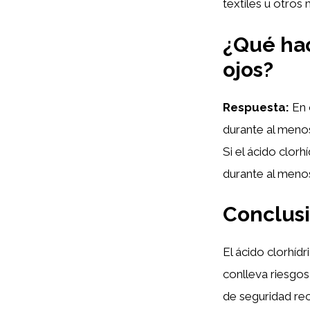
textiles u otros 
¿Qué hac
ojos?
Respuesta:
En 
durante al meno
Si el ácido clor
durante al meno
Conclus
El ácido clorhíd
conlleva riesgos
de seguridad rec