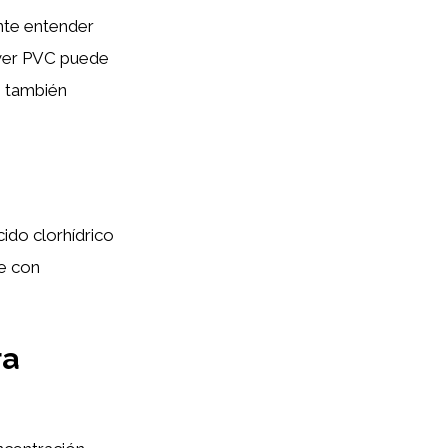
nte entender
lver PVC puede
o también
ido clorhídrico
se con
ra