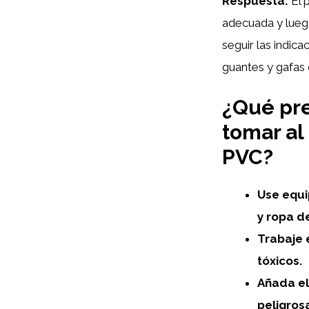
Respuesta:
El 
adecuada y luego
seguir las indic
guantes y gafas 
¿Qué pr
tomar al 
PVC?
Use equi
y ropa d
Trabaje 
tóxicos.
Añada el
peligros