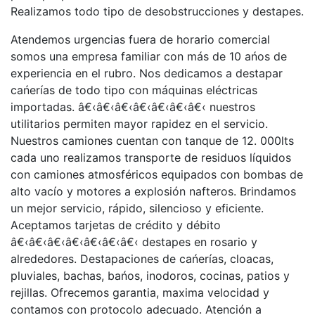
Realizamos todo tipo de desobstrucciones y destapes.
Atendemos urgencias fuera de horario comercial
somos una empresa familiar con más de 10 ańos de
experiencia en el rubro. Nos dedicamos a destapar
cańerías de todo tipo con máquinas eléctricas
importadas. â€‹â€‹â€‹â€‹â€‹â€‹â€‹ nuestros
utilitarios permiten mayor rapidez en el servicio.
Nuestros camiones cuentan con tanque de 12. 000lts
cada uno realizamos transporte de residuos líquidos
con camiones atmosféricos equipados con bombas de
alto vacío y motores a explosión nafteros. Brindamos
un mejor servicio, rápido, silencioso y eficiente.
Aceptamos tarjetas de crédito y débito
â€‹â€‹â€‹â€‹â€‹â€‹â€‹ destapes en rosario y
alrededores. Destapaciones de cańerías, cloacas,
pluviales, bachas, bańos, inodoros, cocinas, patios y
rejillas. Ofrecemos garantia, maxima velocidad y
contamos con protocolo adecuado. Atención a